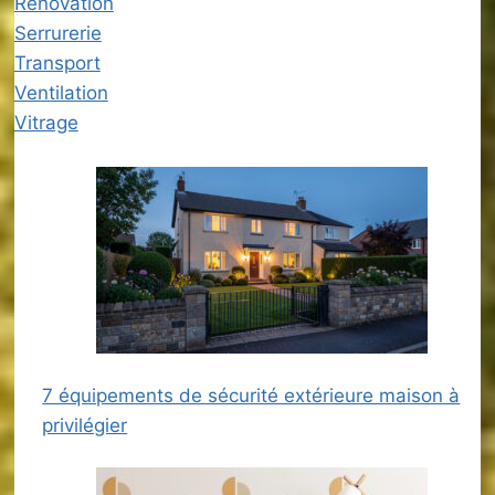
Rénovation
Serrurerie
Transport
Ventilation
Vitrage
7 équipements de sécurité extérieure maison à
privilégier