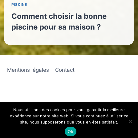
PISCINE
Comment choisir la bonne
piscine pour sa maison ?
Mentions légales
Contact
Nous utilisons des cookies pour vous garantir la meilleure
expérience sur notre site web. Si vous continuez à utiliser ce
© 2026 Travaux Généraux Vérifiés Coudon
site, nous supposerons que vous en êtes satisfait.
Ok