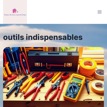
Aller
au
contenu
outils indispensables