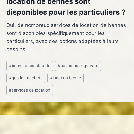
location de bennes sont
disponibles pour les particuliers ?
Oui, de nombreux services de location de bennes
sont disponibles spécifiquement pour les
particuliers, avec des options adaptées à leurs
besoins.
Étiquettes
#
benne encombrants
#
benne pour gravats
de
#
gestion déchets
#
location benne
la
publication :
#
services de location