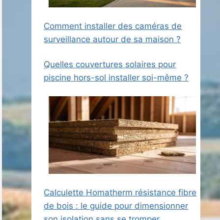
Comment installer des caméras de
surveillance autour de sa maison ?
Quelles couvertures solaires pour
piscine hors-sol installer soi-même ?
Calculette Homatherm résistance fibre
de bois : le guide pour dimensionner
son isolation sans se tromper