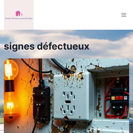
Aller
au
contenu
signes défectueux