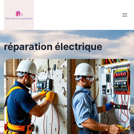
Aller
au
contenu
réparation électrique