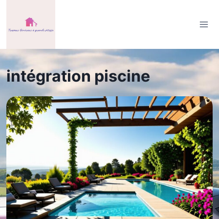
Aller
au
contenu
intégration piscine