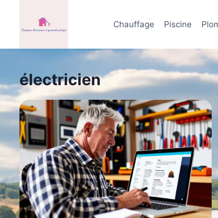
Aller
au
Chauffage
Piscine
Plo
contenu
électricien