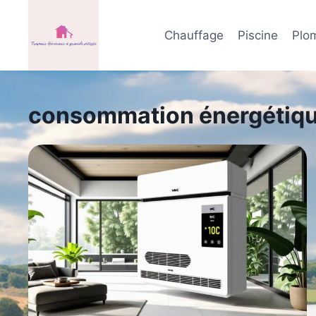
Aller
au
Chauffage
Piscine
Plo
contenu
consommation énergétiq