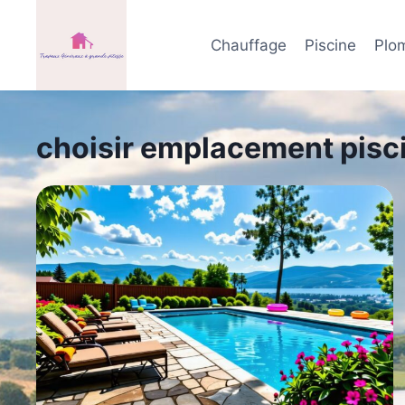
Aller
au
Chauffage
Piscine
Plo
contenu
choisir emplacement pisc