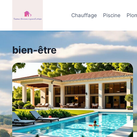
Aller
au
Chauffage
Piscine
Plo
contenu
bien-être