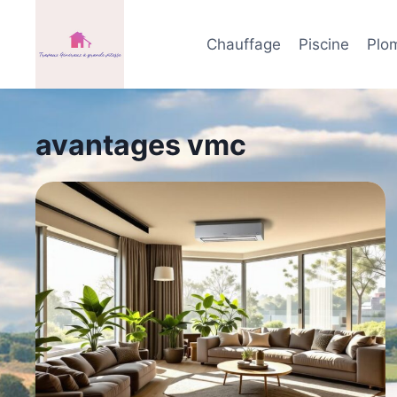
Aller
au
Chauffage
Piscine
Plo
contenu
avantages vmc