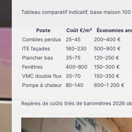
Tableau comparatif indicatif, base maison 100
Poste
Coût €/m²
Économies ann
Combles perdus
25–45
200–400 €
ITE façades
160–230
500–900 €
Plancher bas
35–75
120–250 €
Fenêtres
400–800
150–300 €
VMC double flux
35–70
150–350 €
Pompe à chaleur
80–140
600–1 200 €
Repères de coûts tirés de baromètres 2026 ob