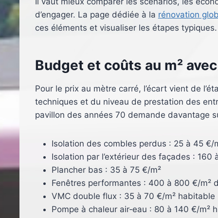
Il vaut mieux comparer les scénarios, les écon
d’engager. La page dédiée à la
rénovation glo
ces éléments et visualiser les étapes typiques.
Budget et coûts au m² avec
Pour le prix au mètre carré, l’écart vient de l’éta
techniques et du niveau de prestation des ent
pavillon des années 70 demande davantage sur
Isolation des combles perdus : 25 à 45 €/
Isolation par l’extérieur des façades : 160
Plancher bas : 35 à 75 €/m²
Fenêtres performantes : 400 à 800 €/m² 
VMC double flux : 35 à 70 €/m² habitable
Pompe à chaleur air‑eau : 80 à 140 €/m² h