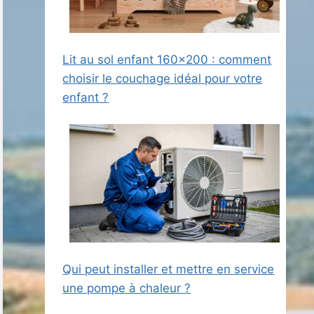
Lit au sol enfant 160×200 : comment
choisir le couchage idéal pour votre
enfant ?
Qui peut installer et mettre en service
une pompe à chaleur ?