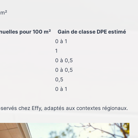
 m²
uelles pour 100 m²
Gain de classe DPE estimé
0 à 1
1
0 à 0,5
0 à 0,5
0,5
0 à 1
servés chez Effy, adaptés aux contextes régionaux.