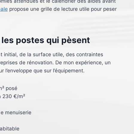
omies attendues et le calendrier des aides avant
bale
propose une grille de lecture utile pour peser
 les postes qui pèsent
t initial, de la surface utile, des contraintes
reprises de rénovation. De mon expérience, un
 l’enveloppe que sur l’équipement.
m² posé
 à 230 €/m²
de menuiserie
abitable