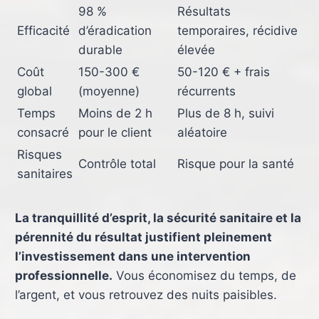
98 %
Résultats
Efficacité
d’éradication
temporaires, récidive
durable
élevée
Coût
150-300 €
50-120 € + frais
global
(moyenne)
récurrents
Temps
Moins de 2 h
Plus de 8 h, suivi
consacré
pour le client
aléatoire
Risques
Contrôle total
Risque pour la santé
sanitaires
La tranquillité d’esprit, la sécurité sanitaire et la
pérennité du résultat justifient pleinement
l’investissement dans une intervention
professionnelle.
Vous économisez du temps, de
l’argent, et vous retrouvez des nuits paisibles.