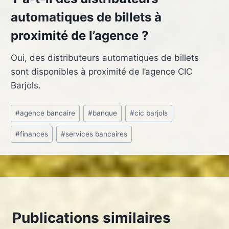
automatiques de billets à
proximité de l’agence ?
Oui, des distributeurs automatiques de billets
sont disponibles à proximité de l’agence CIC
Barjols.
Étiquettes
#
agence bancaire
#
banque
#
cic barjols
de
#
finances
#
services bancaires
la
publication :
Publications similaires